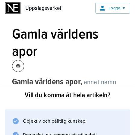
Uppslagsverket
Uppslagsverket
Logga in
Gamla världens
apor
Gamla världens apor,
annat namn
på
östapor
.
Vill du komma åt hela artikeln?
Objektiv och pålitlig kunskap.
Information om artikeln