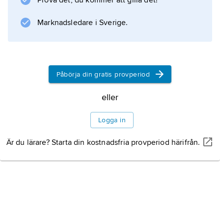
Prova det, du kommer att gilla det!
Marknadsledare i Sverige.
Påbörja din gratis provperiod
eller
Logga in
Är du lärare? Starta din kostnadsfria provperiod härifrån.