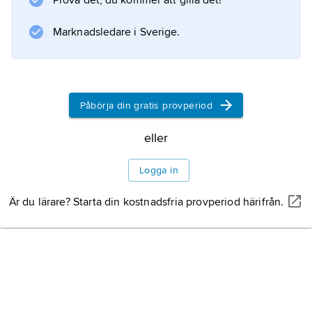
Prova det, du kommer att gilla det!
Marknadsledare i Sverige.
Information om artikeln
Påbörja din gratis provperiod
eller
Logga in
Är du lärare? Starta din kostnadsfria provperiod härifrån.