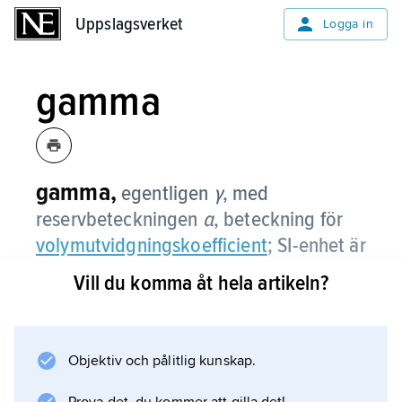
Uppslagsverket
Uppslagsverket
Logga in
gamma
gamma,
egentligen
γ
,
med
reservbeteckningen
α
, beteckning för
volymutvidgningskoefficient
; SI-enhet är
−1
per kelvin (1/K, K
) eller per grad
Vill du komma åt hela artikeln?
−1
Celsius (1/°C, °C
).
Exempel
Objektiv och pålitlig kunskap.
γ
= 0,018/K.