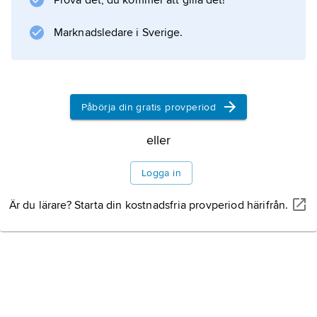
Prova det, du kommer att gilla det!
chitvå-fördelningarna
erhålls som specialfall. Fördelningen har enkla
Marknadsledare i Sverige.
egenskaper och andra fördelningar kan
avledas ur den. Den används som
livslängdsfördelning i vissa tillämpningar.
Påbörja din gratis provperiod
eller
Information om artikeln
Logga in
Är du lärare? Starta din kostnadsfria provperiod härifrån.