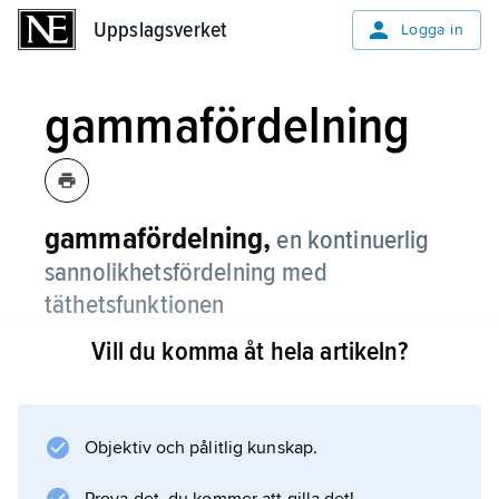
Uppslagsverket
Uppslagsverket
Logga in
gammafördelning
gammafördelning,
en kontinuerlig
sannolikhetsfördelning med
täthetsfunktionen
−1
(
p
−1)
−
x
ƒ(
x
)=(
Γ
(
p
))
x
e
,
x
>0, där
p
>0 och
Γ
Vill du komma åt hela artikeln?
är
gammafunktionen
.
Skal- och lägesparametrar kan tillkomma.
Objektiv och pålitlig kunskap.
Exponential-
och