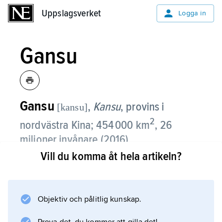
Uppslagsverket
Uppslagsverket
Logga in
Gansu
Gansu
,
Kansu
,
provins i
[kansu]
2
nordvästra Kina; 454 000 km
, 26
miljoner invånare (2016).
Vill du komma åt hela artikeln?
Gansus nordvästra del utgörs av en
långsträckt korridor mellan Gobiöknen i
nordöst och Qinghai–Tibetplatån i sydväst.
Objektiv och pålitlig kunskap.
Provinsen är sedan många århundraden en
passage mellan Centralasien och det