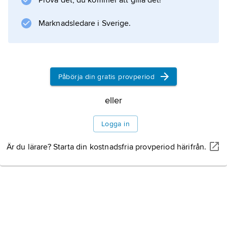
Prova det, du kommer att gilla det!
tättbefolkade östra Kina; Sidenvägen
passerade förbi här.
Marknadsledare i Sverige.
Information om artikeln
Påbörja din gratis provperiod
eller
Logga in
Är du lärare? Starta din kostnadsfria provperiod härifrån.