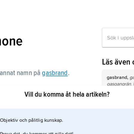
mone
Läs även
annat namn på
gasbrand
.
gasbrand,
g
gasgangrän
,
vanligen ors
Vill du komma åt hela artikeln?
Clostridium 
förekomma i
gasgangrän,
tarmfloran.
m artikeln
gasbrand
.
Objektiv och pålitlig kunskap.
malignt öde