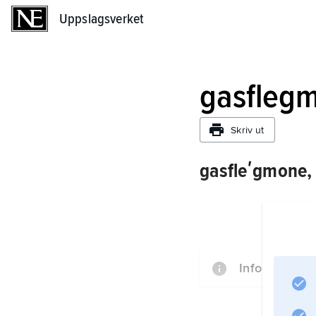
Uppslagsverket
Uppslagsverket
gasfleg
Skriv ut
gasfleʹgmone,
Information o