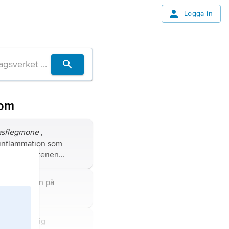
Logga in
 om
asflegmone
,
 inflammation som
akas av bakterien
perfringens
, som kan
 den normala
annat namn på
m,
ofta dödlig