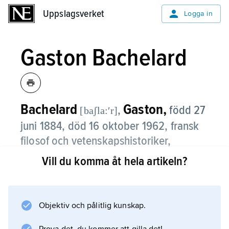
Uppslagsverket
Uppslagsverket
Logga in
Gaston Bachelard
Bachelard
Gaston,
,
född 27
[baʃla:ʹr]
juni 1884, död 16 oktober 1962, fransk
filosof och vetenskapshistoriker,
professor vid Sorbonne 1940–54.
Vill du komma åt hela artikeln?
Bachelards syn på vetenskapens utveckling,
bl.a. i verket
La Philosophie du non
Objektiv och pålitlig kunskap.
(’Nejets filosofi’, 1940) innebar en radikal