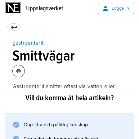
Uppslagsverket
Uppslagsverket
Logga in
gastroenterit
Smittvägar
Gastroenterit smittar oftast via vatten eller
livsmedel. Den mängd smittämne som behövs
Vill du komma åt hela artikeln?
för att framkalla sjukdom varierar från ett tiotal
bakterier vid
tyfoid
Objektiv och pålitlig kunskap.
till flera miljoner vid
salmonellos