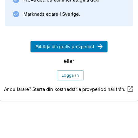
Prova det, du kommer att gilla det!
.
Marknadsledare i Sverige.
Information om artikeln
Påbörja din gratis provperiod
eller
Logga in
Är du lärare? Starta din kostnadsfria provperiod härifrån.