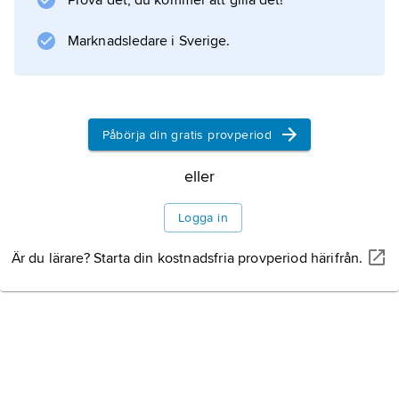
Tillkomsten
Prova det, du kommer att gilla det!
Marknadsledare i Sverige.
Avtalets huvuddrag
Från GATT 1947 till WTO
Påbörja din gratis provperiod
eller
GATT:s betydelse
Logga in
Litteraturanvisning
Är du lärare? Starta din kostnadsfria provperiod härifrån.
Information om artikeln