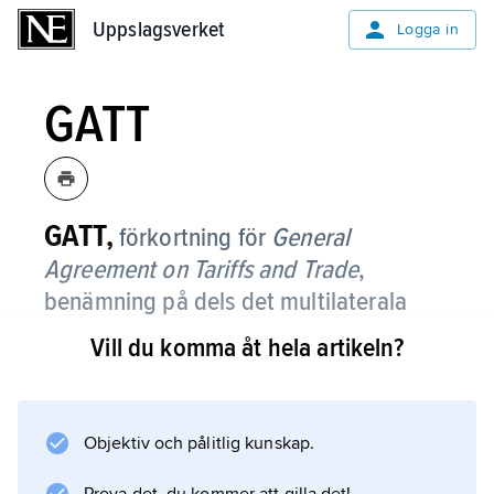
Uppslagsverket
Uppslagsverket
Logga in
GATT
GATT,
förkortning för
General
Agreement on Tariffs and Trade
,
benämning på dels det multilaterala
varuhandelsavtal som 1947 ingicks
Vill du komma åt hela artikeln?
(
GATT 1947
) mellan 23 länder, dels det
delavtal inom WTO-avtalet som rör
varuhandel benämns GATT (
GATT 1994
).
Objektiv och pålitlig kunskap.