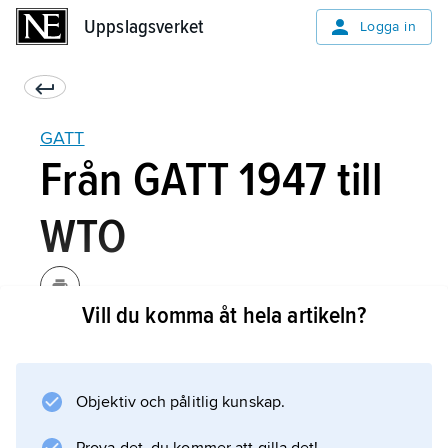
Uppslagsverket
Uppslagsverket
Logga in
GATT
Från GATT 1947 till
WTO
Vill du komma åt hela artikeln?
Formellt sett var GATT 1947 ett avtal, men i
praktiken kom det även att bli en
internationell organisation med sekretariat i
Objektiv och pålitlig kunskap.
Genève och med regelbundna möten om
avtalets administration mellan de