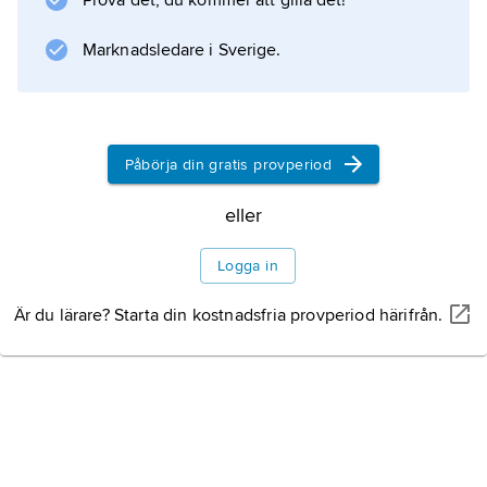
Prova det, du kommer att gilla det!
avtalsslutande parterna. Främst möttes
Marknadsledare i Sverige.
medlemsländerna i sju förhandlingsrundor
sedan tillkomsten. Dessa syftade till att
gradvis sänka handelshindren genom att
Påbörja din gratis provperiod
eller
Information om artikeln
Logga in
Är du lärare? Starta din kostnadsfria provperiod härifrån.