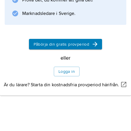
Prova det, du kommer att gilla det!
Marknadsledare i Sverige.
Påbörja din gratis provperiod
eller
Logga in
Är du lärare? Starta din kostnadsfria provperiod härifrån.