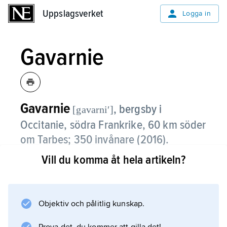
Uppslagsverket
Uppslagsverket
Logga in
Gavarnie
Gavarnie
,
bergsby i
[gavarniʹ]
Occitanie, södra Frankrike, 60 km söder
om Tarbes; 350 invånare (2016).
Vill du komma åt hela artikeln?
Gavarnie är främst känd för sin naturliga
amfiteater.
Objektiv och pålitlig kunskap.