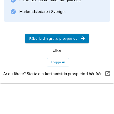
Prova det, du kommer att gilla det!
Information om artikeln
Marknadsledare i Sverige.
Påbörja din gratis provperiod
eller
Logga in
Är du lärare? Starta din kostnadsfria provperiod härifrån.