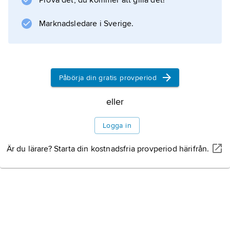
Prova det, du kommer att gilla det!
Marknadsledare i Sverige.
Påbörja din gratis provperiod
eller
Logga in
Är du lärare? Starta din kostnadsfria provperiod härifrån.