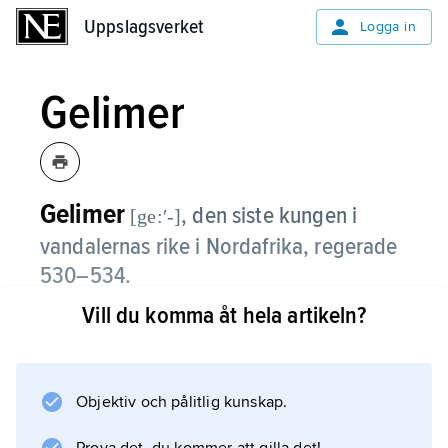
Uppslagsverket
Uppslagsverket
Logga in
Gelimer
Gelimer
,
den siste kungen i
[ge:ʹ-]
vandalernas rike i Nordafrika, regerade
530–534.
Vill du komma åt hela artikeln?
G. störtade 530 den romarvänlige Hilderik,
vilket gav den östromerske kejsaren
Justinianus I en yttre anledning att anfalla
vandalerna (533). G. besegrades, sändes till
Objektiv och pålitlig kunskap.
Konstantinopel och levde därefter ett