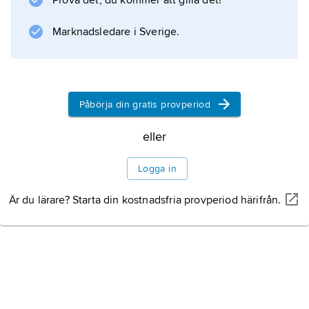
Prova det, du kommer att gilla det!
tillbakadraget liv.
Marknadsledare i Sverige.
Information om artikeln
Påbörja din gratis provperiod
eller
Logga in
Är du lärare? Starta din kostnadsfria provperiod härifrån.