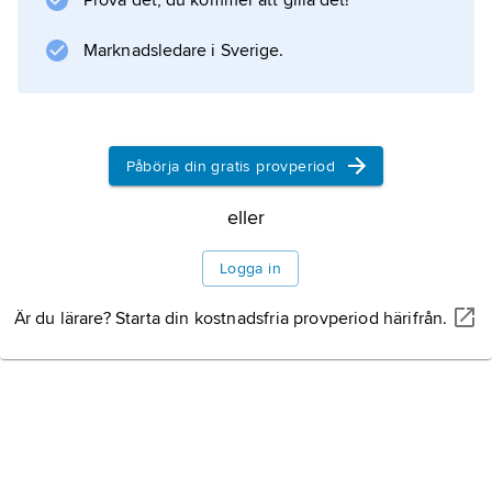
Prova det, du kommer att gilla det!
Marknadsledare i Sverige.
Information om artikeln
Påbörja din gratis provperiod
eller
Logga in
Är du lärare? Starta din kostnadsfria provperiod härifrån.