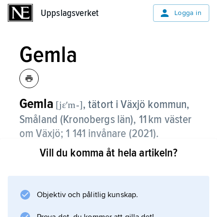
Uppslagsverket
Uppslagsverket
Logga in
Gemla
Gemla
,
tätort i Växjö kommun,
[jɛʹm-]
Småland (Kronobergs län), 11 km väster
om Växjö;
1 141 invånare (2021)
.
Vill du komma åt hela artikeln?
Gemla är beläget vid järnvägen Växjö–
Alvesta. Största arbetsplats är
träleksakstillverkaren Micki Leksaker AB.
Utpendling sker till Växjö; viss inpendling till
Objektiv och pålitlig kunskap.
Gemla förekommer.