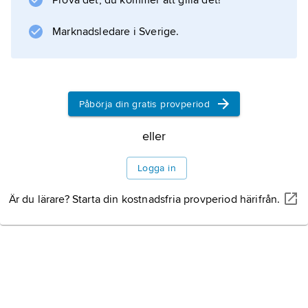
Prova det, du kommer att gilla det!
augusteisk tid. G. förvaras i Kunsthistorisches
Museum, Wien.
Marknadsledare i Sverige.
Information om artikeln
Påbörja din gratis provperiod
eller
Logga in
Är du lärare? Starta din kostnadsfria provperiod härifrån.