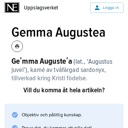
Uppslagsverket
Uppslagsverket
Logga in
Gemma Augustea
Geʹmma Augusteʹa
(lat., ’Augustus
juvel’), kamé av tvåfärgad sardonyx,
tillverkad kring Kristi födelse.
Vill du komma åt hela artikeln?
G. (18,7 cm×22,3 cm), som möjligen var kejsar
Augustus privategendom, är ett av de främsta
bevarade exemplen på antik gemkonst.
Arbetet har tillskrivits den grekiske skulptören
Objektiv och pålitlig kunskap.
Dioskorides, som verkade i Rom under