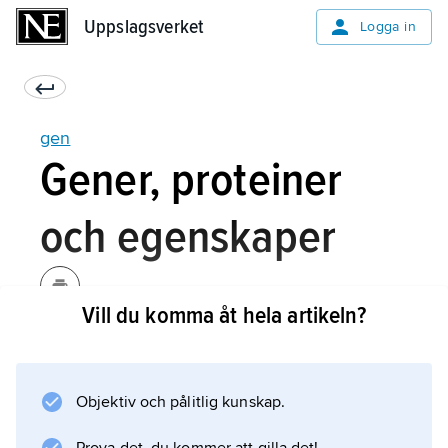
Uppslagsverket
Uppslagsverket
Logga in
gen
Gener, proteiner
och egenskaper
Vill du komma åt hela artikeln?
En gen som fungerar som mall vid
tillverkningen av ett protein sägs
koda
Objektiv och pålitlig kunskap.
för det proteinet. Proteiner är stora molekyler
som består av långa kedjor av olika