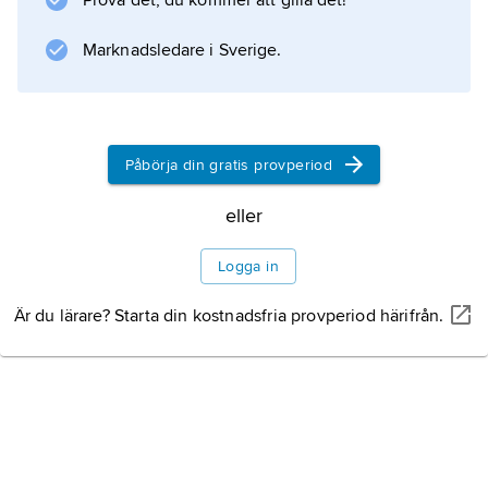
Prova det, du kommer att gilla det!
aminosyror
Marknadsledare i Sverige.
. Vid proteintillverkningen är det
ordningsföljden av kvävebaser i genen som
avgör ordningsföljden av aminosyror i
proteinet. Översättningen från genens
Påbörja din gratis provperiod
kvävebassekvens till
eller
Logga in
Information om artikeln
Är du lärare? Starta din kostnadsfria provperiod härifrån.