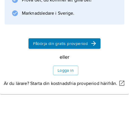
Prova det, du kommer att gilla det!
Information om artikeln
Marknadsledare i Sverige.
Påbörja din gratis provperiod
eller
Logga in
Är du lärare? Starta din kostnadsfria provperiod härifrån.