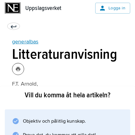
Uppslagsverket
Uppslagsverket
Logga in
generalbas
Litteraturanvisning
F.T. Arnold,
The Art of Accompaniment from a Thorough-
Vill du komma åt hela artikeln?
Bass as Practised in the XVII:th & XVIII:th
Centuries
1–2 (1931);
Objektiv och pålitlig kunskap.