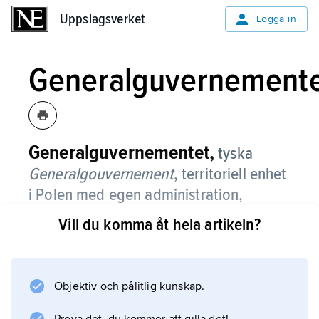
Uppslagsverket
Uppslagsverket
Logga in
Generalguvernement
Generalguvernementet,
tyska
Generalgouvernement
,
territoriell enhet
i Polen med egen administration,
grundad av den nazityska regimen 26
Vill du komma åt hela artikeln?
oktober 1939.
Efter det tyska fälttåget mot Polen 1939
delades landet i tre delar: en västlig som
Objektiv och pålitlig kunskap.
annekterades av Tyskland, en östlig som