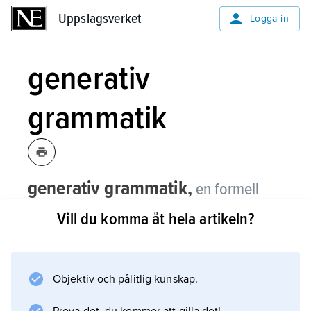
Uppslagsverket
Uppslagsverket
Logga in
generativ
grammatik
generativ grammatik,
en formell
metod att definiera ett språk genom en
Vill du komma åt hela artikeln?
grammatik som genererar alla
grammatiska meningar i språket, och
inga ogrammatiska, och som visar
Objektiv och pålitlig kunskap.
vilken struktur varje mening i språket
har.