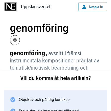
Uppslagsverket
Uppslagsverket
Logga in
genomföring
genomföring,
avsnitt i främst
instrumentala kompositioner präglat av
tematisk/motivisk bearbetning och
modulationer.
Vill du komma åt hela artikeln?
Termen används även för att beteckna de
avsnitt inom
fugan
Objektiv och pålitlig kunskap.
där det tematiska materialet presenteras i