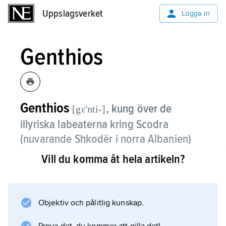
Uppslagsverket
Uppslagsverket
Logga in
Genthios
Genthios
,
kung över de
[gɛʹnti-]
illyriska labeaterna kring Scodra
(nuvarande Shkodër i norra Albanien)
180–168 f.Kr.
Vill du komma åt hela artikeln?
I det tredje makedonska kriget (170–168)
stödde han först romarna med en flotta, men
övergick i slutskedet till kung Perseus. Efter
Objektiv och pålitlig kunskap.
ett endast 30 dagar långt krig besegrades G.