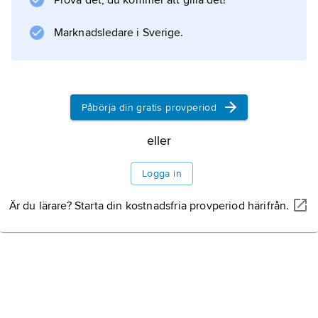
Prova det, du kommer att gilla det!
och fördes i fångenskap till Rom. Han skall ha
givit namn åt gentianaväxterna, såsom den
Marknadsledare i Sverige.
förste som insåg deras medicinska betydelse.
Påbörja din gratis provperiod
Information om artikeln
eller
Logga in
Är du lärare? Starta din kostnadsfria provperiod härifrån.