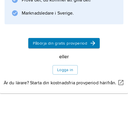
Prova det, du kommer att gilla det!
Marknadsledare i Sverige.
Påbörja din gratis provperiod
eller
Logga in
Är du lärare? Starta din kostnadsfria provperiod härifrån.