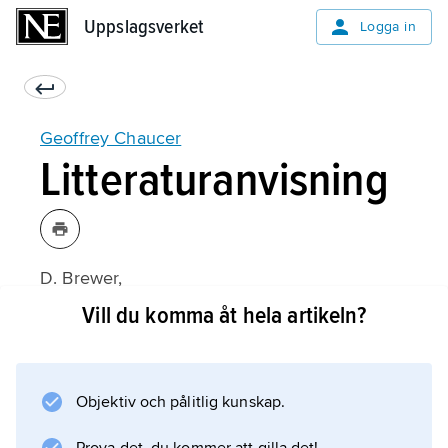
Uppslagsverket
Uppslagsverket
Logga in
Geoffrey Chaucer
Litteraturanvisning
D. Brewer,
Chaucer
Vill du komma åt hela artikeln?
(3:e upplagan 1973);
Objektiv och pålitlig kunskap.
Information om artikeln