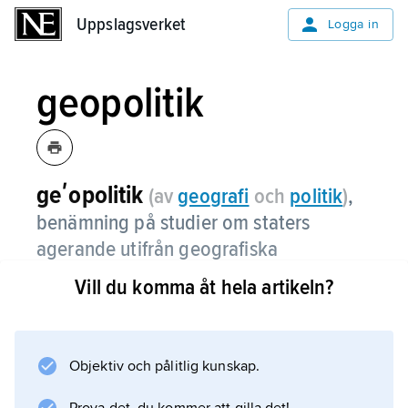
Uppslagsverket
Uppslagsverket
Logga in
geopolitik
geʹopolitik
(av
geo
grafi
och
politik
)
,
benämning på studier om staters
agerande utifrån geografiska
förhållanden.
Vill du komma åt hela artikeln?
Idén om staten som biologisk organism, vilken
söker expandera i rummet, härrör från den
tyske geografen Friedrich Ratzels ”Politische
Objektiv och pålitlig kunskap.
Geographie” (1897). Rudolf Kjellén utvecklade