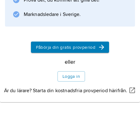
Prova det, du kommer att gilla det!
tanken och införde termen geopolitik som
beteckning på en ny vetenskap.
Marknadsledare i Sverige.
Litteraturanvisning
Påbörja din gratis provperiod
eller
Information om artikeln
Logga in
Är du lärare? Starta din kostnadsfria provperiod härifrån.