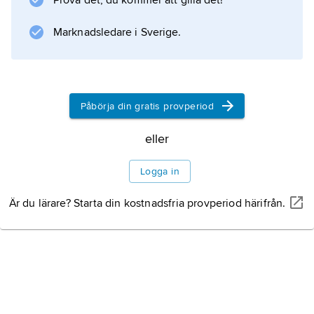
Prova det, du kommer att gilla det!
mer kända emigrantförfattarna i Kanada. Han
skrev poesi, romaner och biografier på
Marknadsledare i Sverige.
engelska och ungerska. Hans
Påbörja din gratis provperiod
Information om artikeln
eller
Logga in
Är du lärare? Starta din kostnadsfria provperiod härifrån.