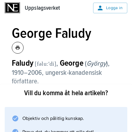
Uppslagsverket
Uppslagsverket
Logga in
George Faludy
Faludy
George
,
(
György
),
[fəlu:ʹdi]
1910–2006, ungersk-kanadensisk
författare.
Vill du komma åt hela artikeln?
George Faludy lämnade Ungern i samband
med andra världskriget. 1945 återvände han
men flydde i samband med Ungernrevolten
1956 efter tre år i fängelse. 1976 blev han
Objektiv och pålitlig kunskap.
kanadensisk medborgare. Faludy var en av de