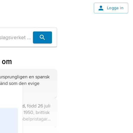
Logga in
n om
 ursprungligen en spansk
 känd som den evige
raren.
rge Bernard,
född 26 juli
 november 1950, brittisk
örfattare, Nobelpristagare
1925.