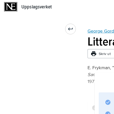
Uppslagsverket
Uppslagsverket
George Gord
Litte
Skriv ut
E. Frykman, ”
Samlaren
1977;
Infor