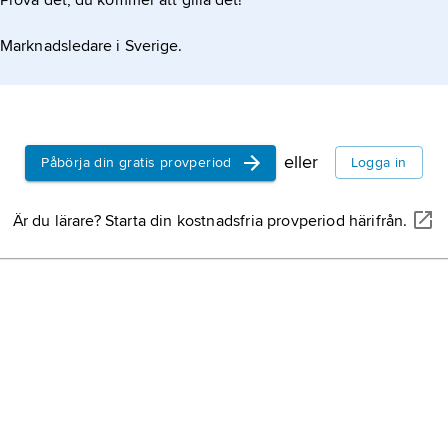
Prova det, du kommer att gilla det!
epos,
den v
bunden for
Marknadsledare i Sverige.
berättarkon
flertalet hål
utvecklats.
latinsk litt
200-talet f
romerska ri
eller
Påbörja din gratis provperiod
Logga in
medeltiden
Europa.
Almqvist, 
Är du lärare? Starta din kostnadsfria provperiod härifrån.
november 1
1866, förfat
Almquist
.
Irland,
ö i n
största av B
2
km
, 7,1 m
Storbritann