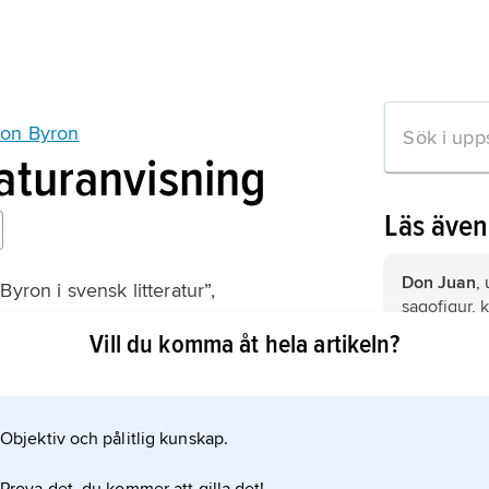
on Byron
raturanvisning
Läs äve
Don Juan
,
Byron i svensk litteratur”,
sagofigur,
kvinnoförfö
Vill du komma åt hela artikeln?
Shaw
,
Geo
1856, död 2
(irländsk) f
Objektiv och pålitlig kunskap.
mation om artikeln
i litteratur 