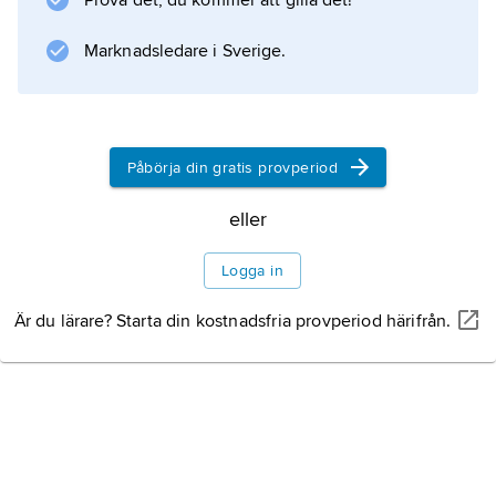
Prova det, du kommer att gilla det!
han 1764 en sockerförordning och 1765 en
stämpelskatt, vilka utlöste revolt bland
Marknadsledare i Sverige.
kolonierna i Nordamerika. Grenville blev
Påbörja din gratis provperiod
Information om artikeln
eller
Logga in
Är du lärare? Starta din kostnadsfria provperiod härifrån.