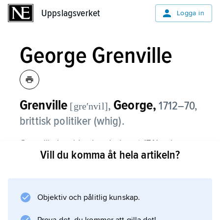
Uppslagsverket
Uppslagsverket
Logga in
George Grenville
Grenville
George,
,
1712–70,
[greʹnvil]
brittisk politiker (whig).
Grenville invaldes i underhuset 1741 och
Vill du komma åt hela artikeln?
innehade från 1744 en rad ministerposter. Han
blev 1763 premiärminister och inledde en
uppmärksammad process mot den frispråkige
parlamentsledamoten John Wilkes. För att
Objektiv och pålitlig kunskap.
konsolidera Storbritanniens ekonomi införde