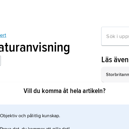
ert
raturanvisning
Läs äve
Storbritann
 George Herbert
Vill du komma åt hela artikeln?
barock,
en 
stilriktning
Irland,
ö i n
Objektiv och pålitlig kunskap.
största av B
mation om artikeln
2
km
, 7,1 m