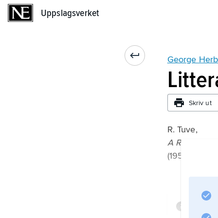
Uppslagsverket
Uppslagsverket
George Herb
Litte
Skriv ut
R. Tuve,
A Reading of
(1952).
Infor