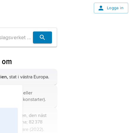
Logga in
n om
ien,
stat i västra Europa.
kulturepok eller
 (inom olika konstarter).
orra Atlanten, den näst
rittiska öarna; 82 378
iljoner invånare (2022).