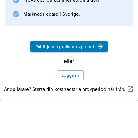
Prova det, du kommer att gilla det!
Italien i samband med dess angrepp mot
Abessinien 1935.
Marknadsledare i Sverige.
Information om artikeln
Påbörja din gratis provperiod
eller
Logga in
Är du lärare? Starta din kostnadsfria provperiod härifrån.