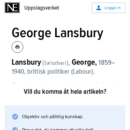
Uppslagsverket
Uppslagsverket
Logga in
George Lansbury
Lansbury
George,
,
1859–
[læʹnzbəri]
1940, brittisk politiker (Labour).
George Lansbury var medlem av underhuset
Vill du komma åt hela artikeln?
1910–12 och 1922–40 och minister i Ramsay
MacDonalds regering 1929–31. Den
pacifistiske Lansbury blev partiledare efter
valnederlaget 1931 men avgick sedan Labour
Objektiv och pålitlig kunskap.
ställt sig bakom krav på NF-sanktioner mot