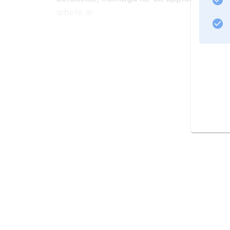
arbete är
English Social History: A Survey of Six Ce
(1942).
Information om artikeln