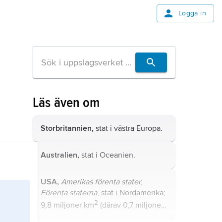
Logga in
Läs även om
Storbritannien,
stat i västra Europa.
Australien,
stat i Oceanien.
USA,
Amerikas förenta stater
,
Förenta staterna
, stat i Nordamerika;
2
9,8 miljoner km
(därav 0,7 miljoner
2
km
vatten), 336,6 miljoner invånare