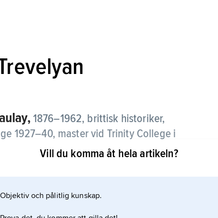
Trevelyan
aulay,
1876–1962, brittisk historiker,
ge 1927–40, master vid Trinity College i
Vill du komma åt hela artikeln?
Objektiv och pålitlig kunskap.
apligt objektiv utan borde vara en engagerad
utbilda den läsande allmänheten. Hans viktigaste