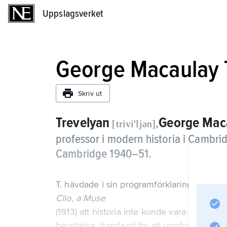
Uppslagsverket
Uppslagsverket
George Macaulay 
Skriv ut
Trevelyan
George Mac
,
[triviʹljən]
professor i modern historia i Cambrid
Cambridge 1940–51.
T. hävdade i sin programförklaring
Clio, a Muse
(1913) att historia inte kunde vara vetensk
berättelse, framlagd för att uppfostra och 