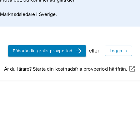
Prova det, du kommer att gilla det!
Marknadsledare i Sverige.
nturies, Chaucer to Queen Victoria
eller
Påbörja din gratis provperiod
Logga in
Är du lärare? Starta din kostnadsfria provperiod härifrån.