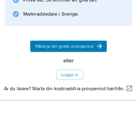
Prova det, du kommer att gilla det!
Marknadsledare i Sverige.
Påbörja din gratis provperiod
eller
Logga in
Är du lärare? Starta din kostnadsfria provperiod härifrån.