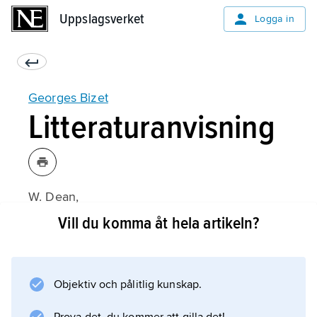
Uppslagsverket
Uppslagsverket
Logga in
Georges Bizet
Litteraturanvisning
W. Dean,
Georges Bizet: His Life and Work
Vill du komma åt hela artikeln?
(reviderad upplaga 1975;
Objektiv och pålitlig kunskap.
Information om artikeln