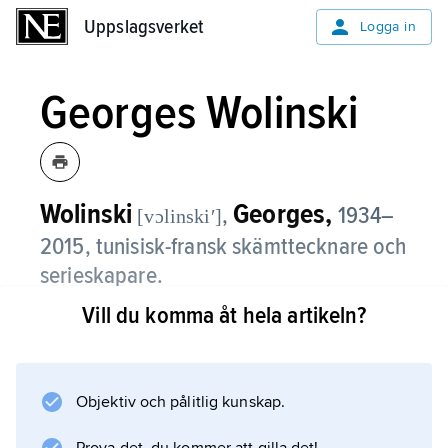
Uppslagsverket
Uppslagsverket
Logga in
Georges Wolinski
Wolinski
Georges,
,
1934–
[vɔlinskiʹ]
2015, tunisisk-fransk skämttecknare och
serieskapare.
Vill du komma åt hela artikeln?
I tidningar som Hara-Kiri, L’Humanité, Le
Nouvel Observateur och Charlie Hebdo
framträdde Georges Wolinski som en
frispråkig satiriker, och i sina grafiskt enkla
Objektiv och pålitlig kunskap.
serier drev han med attityder till