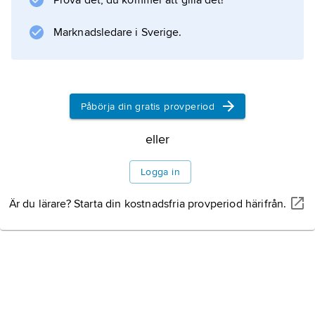
Prova det, du kommer att gilla det!
samhällsförhållanden, könsroller och sex.
Åren 1970–81 var han redaktör för Charlie, en
Marknadsledare i Sverige.
av de första vuxenserietidningarna.
Påbörja din gratis provperiod
Information om artikeln
eller
Logga in
Är du lärare? Starta din kostnadsfria provperiod härifrån.