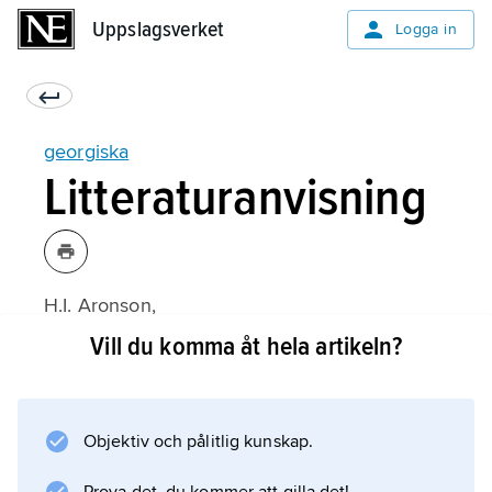
Uppslagsverket
Uppslagsverket
Logga in
georgiska
Litteraturanvisning
H.I. Aronson,
Georgian. A Reading Grammar
Vill du komma åt hela artikeln?
(1982);
Objektiv och pålitlig kunskap.
Information om artikeln