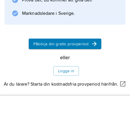
Prova det, du kommer att gilla det!
Marknadsledare i Sverige.
Påbörja din gratis provperiod
eller
Logga in
Är du lärare? Starta din kostnadsfria provperiod härifrån.