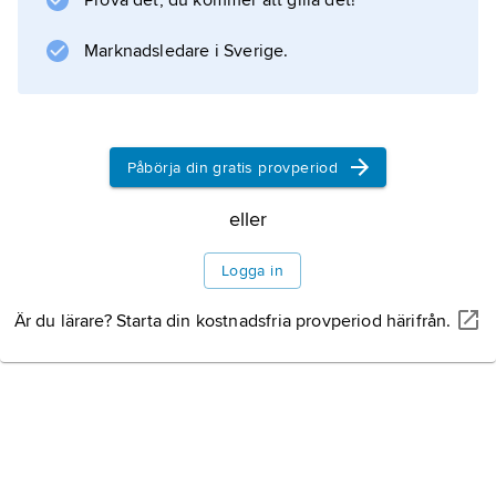
Prova det, du kommer att gilla det!
framställs idag även från syntetisk geraniol
och citronellol.
Marknadsledare i Sverige.
Information om artikeln
Påbörja din gratis provperiod
eller
Logga in
Är du lärare? Starta din kostnadsfria provperiod härifrån.