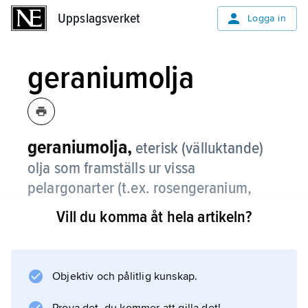
Uppslagsverket
Uppslagsverket
Logga in
geraniumolja
geraniumolja,
eterisk (välluktande)
olja som framställs ur vissa
pelargonarter (t.ex. rosengeranium,
Pelargonium graveolens
) eller nävearter
Vill du komma åt hela artikeln?
(släktet
Geranica
).
Huvudbeståndsdelar är geraniol, citronellol,
geranylester och linalol. Geraniumolja
Objektiv och pålitlig kunskap.
används i tvål, kosmetika och parfymer och