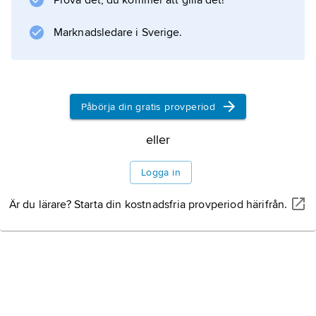
Prova det, du kommer att gilla det!
Information om artikeln
Marknadsledare i Sverige.
Påbörja din gratis provperiod
eller
Logga in
Är du lärare? Starta din kostnadsfria provperiod härifrån.