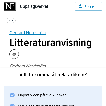
Uppslagsverket
Uppslagsverket
Logga in
Gerhard Nordström
Litteraturanvisning
Gerhard Nordström
, utst.kat., Lunds konsthall (1995);
Vill du komma åt hela artikeln?
Gerhard Nordström
, utst.kat., Malmö Konsthall (2011).
Objektiv och pålitlig kunskap.