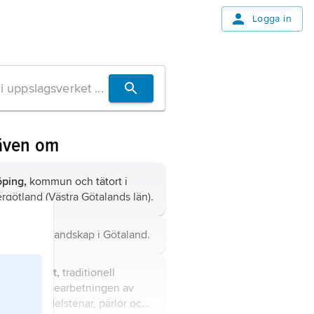
Logga in
även om
öping,
kommun och tätort i
rgötland (Västra Götalands län).
ergötland,
landskap i Götaland.
smedskonst,
traditionell
mning på bearbetningen av
metaller, ädelstenar, pärlor och