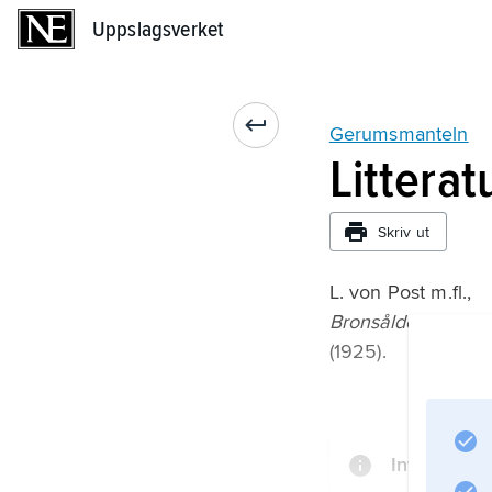
Uppslagsverket
Uppslagsverket
Gerumsmanteln
Litterat
Skriv ut
L. von Post m.fl.,
Bronsåldersmantel
(1925).
Information