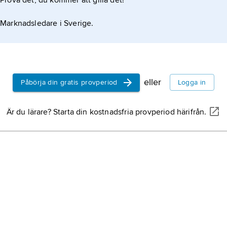
Prova det, du kommer att gilla det!
emalj
varel
Gotl
Marknadsledare i Sverige.
Sveri
svens
Euro
efter
eller
Påbörja din gratis provperiod
Logga in
kont
Är du lärare? Starta din kostnadsfria provperiod härifrån.
Islan
Sver
halvö
Japa
Danm