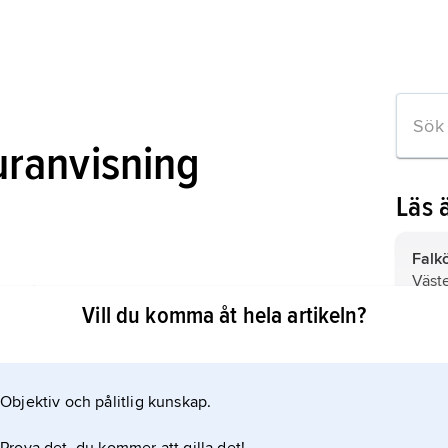
uranvisning
Läs 
Falk
Väste
n från Gerumsberget i Västergötland
Vill du komma åt hela artikeln?
Väst
guld
Objektiv och pålitlig kunskap.
benä
 om artikeln
ädla 