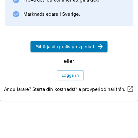
Prova det, du kommer att gilla det!
Information om artikeln
Marknadsledare i Sverige.
Påbörja din gratis provperiod
eller
Logga in
Är du lärare? Starta din kostnadsfria provperiod härifrån.