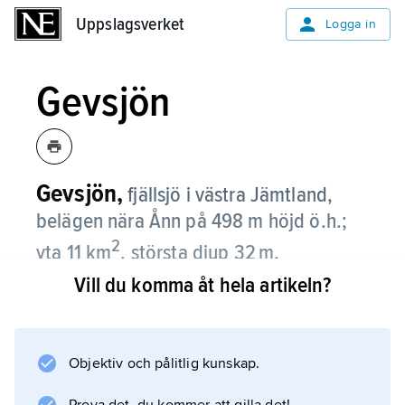
Uppslagsverket
Uppslagsverket
Logga in
Gevsjön
Gevsjön,
fjällsjö i västra Jämtland,
belägen nära Ånn på 498 m höjd ö.h.;
2
yta 11 km
, största djup 32 m.
Vill du komma åt hela artikeln?
Genom sjön rinner Indalsälvens källflöde
Åreälven.
Objektiv och pålitlig kunskap.