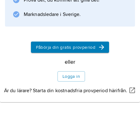
Prova det, du kommer att gilla det!
astronomen Michel Giacobini (1873–1938) vid
Niceobservatoriet och återupptäcktes av en
Marknadsledare i Sverige.
händelse 1913 av den tyske astronomen Ernst
Zinner (1886–1970) i Bamberg ungefär två
varv senare kring solen. Banan är för tillfället
tämligen stabil med perihelium nära
Påbörja din gratis provperiod
jordbanan och cirka 6,5 års omloppstid.
eller
Logga in
Information om artikeln
Är du lärare? Starta din kostnadsfria provperiod härifrån.