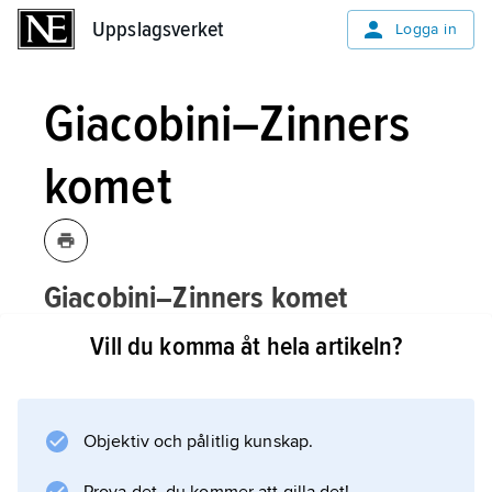
Uppslagsverket
Uppslagsverket
Logga in
Giacobini–Zinners
komet
Giacobini–Zinners komet
, egentligen
[djakɔbi:nitsiʹnərs]
Vill du komma åt hela artikeln?
21P/Giacobini-Zinner
,
en av de mer
framträdande kortperiodiska
kometerna.
Objektiv och pålitlig kunskap.
Den upptäcktes år 1900 av den franske