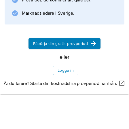
Prova det, du kommer att gilla det!
stil i sina arbeten i brons. Mest känd är Manzù
för en serie
Marknadsledare i Sverige.
Information om artikeln
Påbörja din gratis provperiod
eller
Logga in
Är du lärare? Starta din kostnadsfria provperiod härifrån.