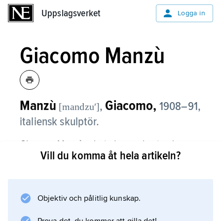
Uppslagsverket
Uppslagsverket
Logga in
Giacomo Manzù
Manzù
Giacomo,
,
1908–91,
[mandzuʹ]
italiensk skulptör.
Giacomo Manzù arbetade som hantverkare
Vill du komma åt hela artikeln?
innan han från 1930 helt ägnade sig åt
skulptur. Hans utgångspunkter var skulpturen
från den florentinska ungrenässansen och
traditionen från Rodin, och han hade på 1950-
Objektiv och pålitlig kunskap.
talet utvecklat en organisk, sluten och enkel