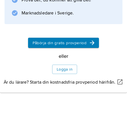
Prova det, du kommer att gilla det!
Marknadsledare i Sverige.
Påbörja din gratis provperiod
eller
Logga in
Är du lärare? Starta din kostnadsfria provperiod härifrån.