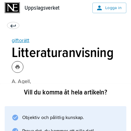
Uppslagsverket
Uppslagsverket
Logga in
giftorätt
Litteraturanvisning
A. Agell,
Äktenskap, samboende, partnerskap
Vill du komma åt hela artikeln?
(5:e upplagan 2011);
Objektiv och pålitlig kunskap.
Information om artikeln