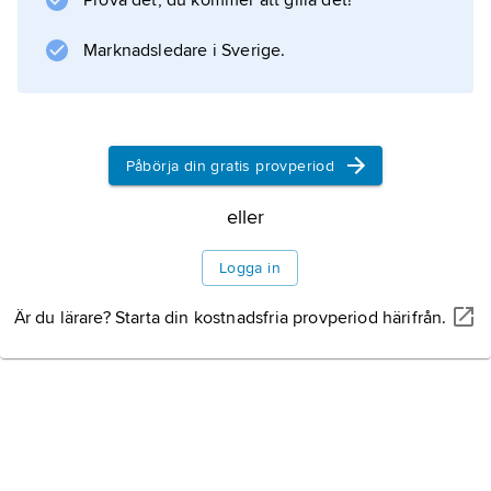
Prova det, du kommer att gilla det!
Marknadsledare i Sverige.
Information om artikeln
Påbörja din gratis provperiod
eller
Logga in
Är du lärare? Starta din kostnadsfria provperiod härifrån.