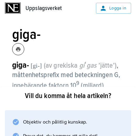
Uppslagsverket
Uppslagsverket
Logga in
giga-
giga-
(av grekiska
giʹgas
’jätte’)
,
[gi-]
måttenhetsprefix med beteckningen G,
9
innebärande faktorn 10
(miljard).
Vill du komma åt hela artikeln?
Exempel: 6 GHz = 6 · 10
9
Hz = 6 000 000 000 Hz (hertz), som kan vara
frekvensen för en radiovåg.
Objektiv och pålitlig kunskap.