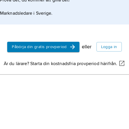
Prova det, du kommer att gilla det!
Marknadsledare i Sverige.
eller
Påbörja din gratis provperiod
Logga in
Är du lärare? Starta din kostnadsfria provperiod härifrån.