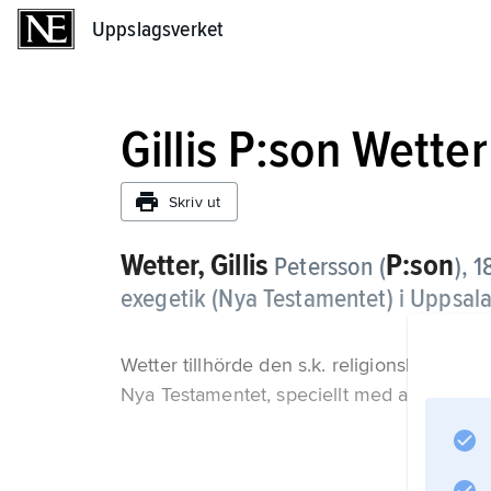
Uppslagsverket
Uppslagsverket
Gillis P:son Wetter
Skriv ut
Wetter,
Gillis
P:son
Petersson (
),
1
exegetik (Nya Testamentet) i Uppsala
Wetter tillhörde den s.k. religionshistorisk
Nya Testamentet, speciellt med avseende på