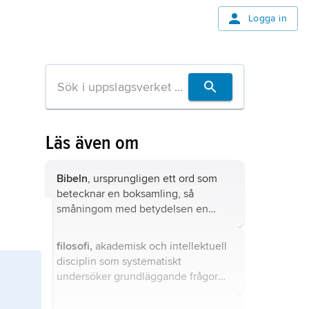
Logga in
Läs även om
Bibeln
, ursprungligen ett ord som
betecknar en boksamling, så
småningom med betydelsen en
samling skrifter som tillmäts speciell
auktoritet och helgd.
filosofi,
akademisk och intellektuell
disciplin som systematiskt
undersöker grundläggande frågor
om existensen, kunskapen, moralen,
förnuftet och språket.