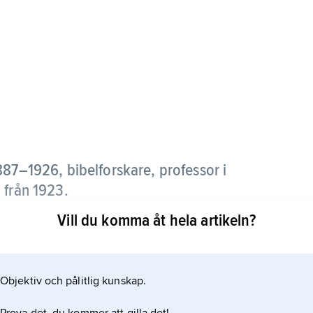
887–1926, bibelforskare, professor i
 från 1923.
Vill du komma åt hela artikeln?
a skolan och betonade det hellenistiska inflytandet i
 liturgi och kult.
Objektiv och pålitlig kunskap.