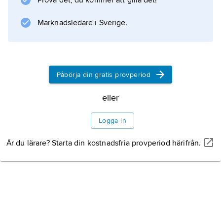
Prova det, du kommer att gilla det!
Information om artikeln
Marknadsledare i Sverige.
Påbörja din gratis provperiod
eller
Logga in
Är du lärare? Starta din kostnadsfria provperiod härifrån.