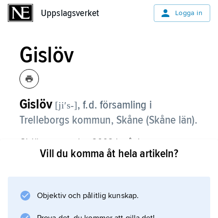
Uppslagsverket
Uppslagsverket
Logga in
Gislöv
Gislöv
,
f.d. församling i
[jiʹs-]
Trelleborgs kommun, Skåne (Skåne län).
Gislöv, som sedan 2002 ingår i
Vill du komma åt hela artikeln?
Dalköpinge
församling, består av fullåkersbygd och är
beläget på Söderslätt vid sydkusten.
Objektiv och pålitlig kunskap.