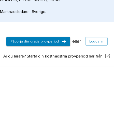
Prova det, du kommer att gilla det!
Marknadsledare i Sverige.
eller
Påbörja din gratis provperiod
Logga in
Är du lärare? Starta din kostnadsfria provperiod härifrån.