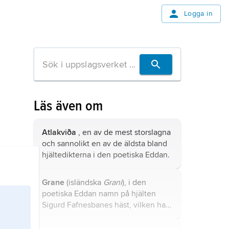
Logga in
Läs även om
Atlakviða
, en av de mest storslagna
och sannolikt en av de äldsta bland
hjältedikterna i den poetiska Eddan.
Grane
(isländska
Grani
), i den
poetiska Eddan namn på hjälten
Sigurd Fafnesbanes häst, vilken han
klövjade med den väldiga guldskatt
som draken Fafner ruvat över.