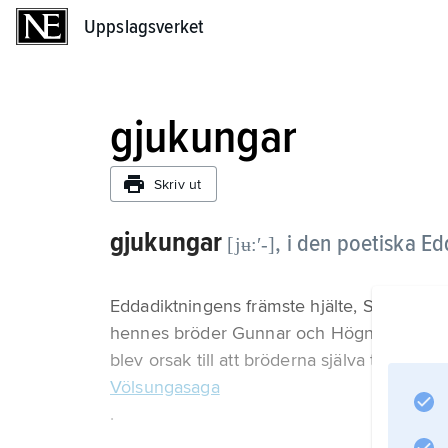
Uppslagsverket
Uppslagsverket
gjukungar
Skriv ut
gjukungar
,
i den poetiska Ed
[jʉ:ʹ-]
Eddadiktningens främste hjälte, Sigurd, gif
hennes bröder Gunnar och Högne. Sigurds o
blev orsak till att bröderna själva togs av
Völsungasaga
.