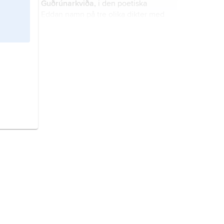
Guðrúnarkviða,
i den poetiska
Eddan namn på tre olika dikter med
samma huvudperson, i utgåvorna
betecknade med ordningsnummer.
Guðrúnarhvöt,
dikt i den poetiska
Eddans hjältediktning.
Hamðismál,
dikt som avslutar den
poetiska Eddans hjältediktning och
därmed hela samlingen.
Edda,
benämning på två skilda verk i
medeltida isländsk litteratur.
fornnordisk religion,
samlande
benämning på de religionsformer
under förkristen tid i Norden som
det finns belägg för i arkeologiskt
och skriftligt material.