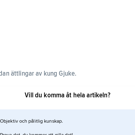
dan ättlingar av kung Gjuke.
t med Gjukes dotter Gudrun, blev trolöst dräpt av
Vill du komma åt hela artikeln?
fantliga guldskatt, erövrad från draken Fafner,
 daga av hunnerkonungen Atle (Attila). Se vidare
Objektiv och pålitlig kunskap.