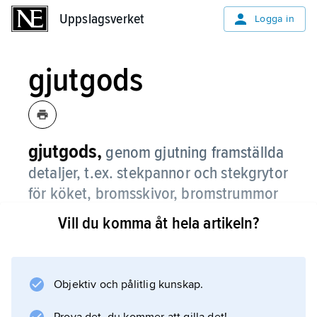
Uppslagsverket
Uppslagsverket
Logga in
gjutgods
gjutgods,
genom gjutning framställda
detaljer, t.ex. stekpannor och stekgrytor
för köket, bromsskivor, bromstrummor
och motorblock för bilar.
Vill du komma åt hela artikeln?
År 1990 producerades något mer än 300 000
ton gjutgods i Sverige, varav ca 85 %
utgjordes av gjutjärnsgjutgods och ca 10 % av
Objektiv och pålitlig kunskap.
aluminiumgjutgods. Resten var tillverkat av