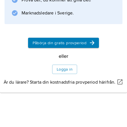
Prova det, du kommer att gilla det!
stål och kopparlegeringar.
Marknadsledare i Sverige.
Information om artikeln
Påbörja din gratis provperiod
eller
Logga in
Är du lärare? Starta din kostnadsfria provperiod härifrån.