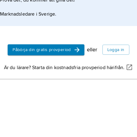
Prova det, du kommer att gilla det!
Marknadsledare i Sverige.
eller
Påbörja din gratis provperiod
Logga in
Är du lärare? Starta din kostnadsfria provperiod härifrån.