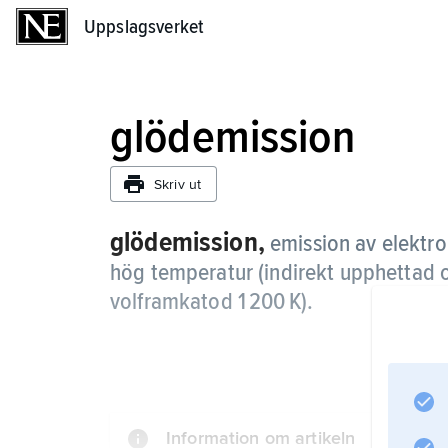
Uppslagsverket
Uppslagsverket
glödemission
Skriv ut
glödemission,
emission av elektro
hög temperatur (indirekt upphettad 
volframkatod 1 200 K).
Information om artikeln