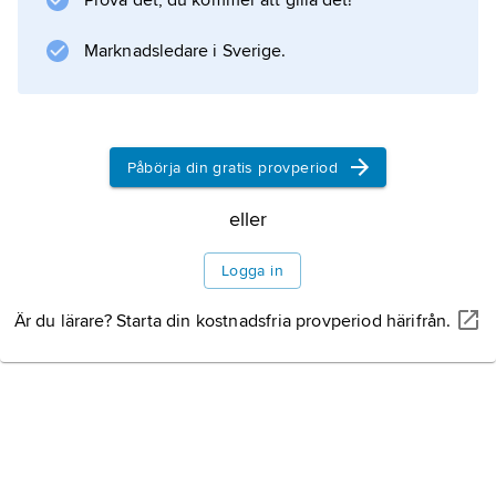
Prova det, du kommer att gilla det!
Marknadsledare i Sverige.
Information om artikeln
Påbörja din gratis provperiod
eller
Logga in
Är du lärare? Starta din kostnadsfria provperiod härifrån.