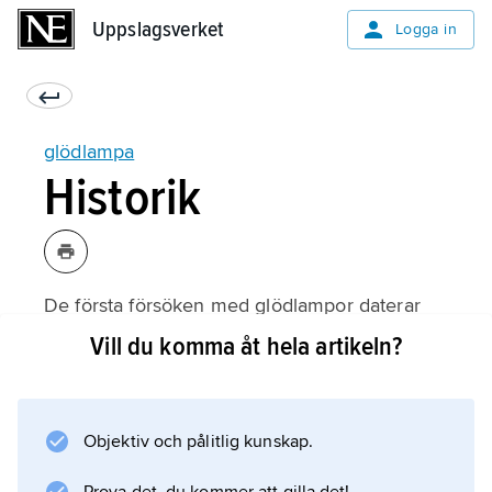
Uppslagsverket
Uppslagsverket
Logga in
glödlampa
Historik
De första försöken med glödlampor daterar
sig från mitten av 1800-talet, då urmakaren
Vill du komma åt hela artikeln?
Heinrich Goebel lyckades tillverka glödlampor
för praktiskt bruk. År 1854 gjorde han några
lampor av parfymflaskor med förkolnad
Objektiv och pålitlig kunskap.
bambu som glödtråd och lät dem lysa upp
skyltfönstret till sin butik i New York.