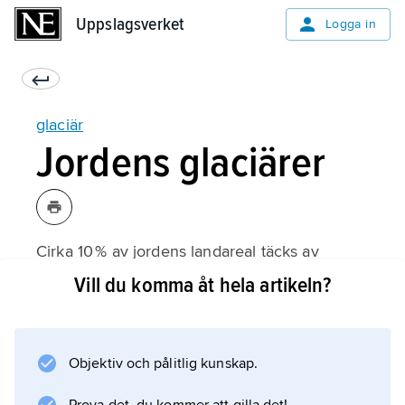
Uppslagsverket
Uppslagsverket
Logga in
glaciär
Jordens glaciärer
Cirka 10 % av jordens landareal täcks av
glaciärer med en sammanlagd volym av ca 33
Vill du komma åt hela artikeln?
miljoner km
3
, varav 91 % finns i den antarktiska inlandsisen.
Objektiv och pålitlig kunskap.
Tre fjärdedelar av jordens färskvattensresurser
finns som fruset vatten i våra glaciärer.