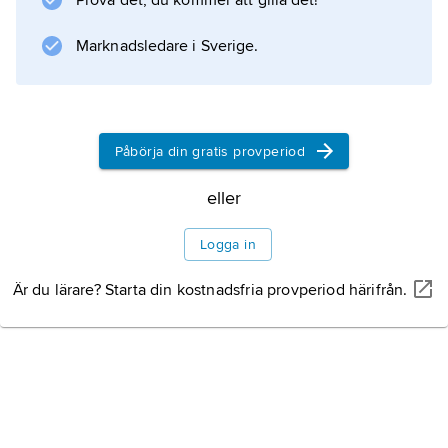
Prova det, du kommer att gilla det!
Volymen utgör mindre än 2 % av jordklotets
totala vattenförråd, men skulle om
Marknadsledare i Sverige.
Information om artikeln
Påbörja din gratis provperiod
eller
Logga in
Är du lärare? Starta din kostnadsfria provperiod härifrån.