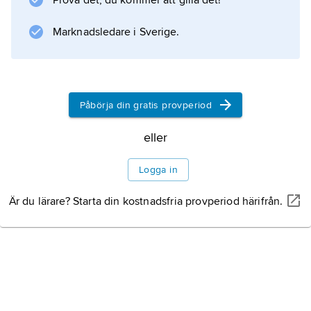
Prova det, du kommer att gilla det!
Marknadsledare i Sverige.
Påbörja din gratis provperiod
eller
Logga in
Är du lärare? Starta din kostnadsfria provperiod härifrån.