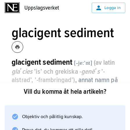
Uppslagsverket
Uppslagsverket
Logga in
glacigent sediment
glacigent sediment
(av latin
[-je:ʹnt]
glaʹcies
’is’ och grekiska -
genēʹs
’-
alstrad’, ’-frambringad’)
, annat namn på
glacial avlagring
.
Vill du komma åt hela artikeln?
Objektiv och pålitlig kunskap.
Information om artikeln