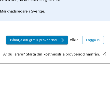
Prova det, du kommer att gilla det!
Marknadsledare i Sverige.
eller
Påbörja din gratis provperiod
Logga in
Är du lärare? Starta din kostnadsfria provperiod härifrån.