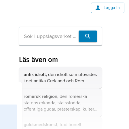
Logga in
Läs även om
antik idrott,
den idrott som utövades
i det antika Grekland och Rom.
romersk religion,
den romerska
statens erkända, statsstödda,
offentliga gudar, prästerskap, kulter,
riter och festkalender.
guldsmedskonst,
traditionell