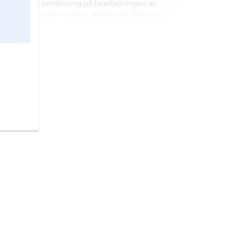
benämning på bearbetningen av
ädla metaller, ädelstenar, pärlor och
emalj i syfte att smycka levande
varelser, föremål och byggnader.
Europa,
jordens minsta världsdel
efter Oceanien, utgörande 1/5 av
kontinenten Eurasien.
Turkiet
, stat i Mellanöstern.
England,
formellt ett kungadöme
men egentligen ett delområde i
Förenade kungariket Storbritannien
och Nordirland (
United Kingdom of
Great Britain and Northern Ireland
),
Småland,
landskap i Götaland.
det vill säga (med gängse språkbruk)
Storbritannien.
Grekland,
stat i sydöstra Europa.
Österrike,
stat i Centraleuropa.