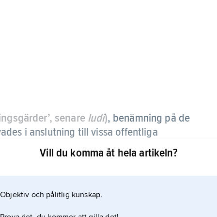
ingsgärder’, senare
ludi
)
,
benämning på de
es i anslutning till vissa offentliga
Vill du komma åt hela artikeln?
tiska begravningar hos etruskerna, men bruket kan
panien. Gladiatorer i Rom omnämns första gången
Objektiv och pålitlig kunskap.