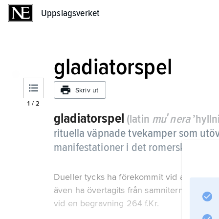
Uppslagsverket
Uppslagsverket
gladiatorspel
Skriv ut
1
/
2
gladiatorspel
(latin
muʹnera
’hylln
rituella väpnade tvekamper som utövad
manifestationer i det romerska riket.
Dueller tycks ha förekommit vid aristokra
även ha övertagits från samniterna i Kam
vid en begravning 264 f.Kr.