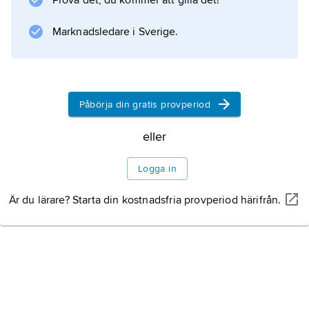
Prova det, du kommer att gilla det!
av råvaror och utrustning för glasframställning.
Marknadsledare i Sverige.
Information om artikeln
Påbörja din gratis provperiod
eller
Logga in
Är du lärare? Starta din kostnadsfria provperiod härifrån.