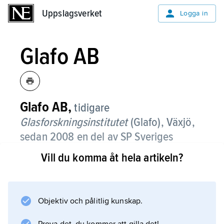
Uppslagsverket
Uppslagsverket
Logga in
Glafo AB
Glafo AB,
tidigare
Glasforskningsinstitutet
(Glafo),
Växjö,
sedan 2008 en del av SP Sveriges
Tekniska Forskningsinstitut.
Vill du komma åt hela artikeln?
Glasforskningsinstitutet bildades 1945 av ett
antal företag som tillverkar konst- och
hushållsglas, förpackningsglas, planglas,
Objektiv och pålitlig kunskap.
glasfiber och mineralull eller är leverantörer